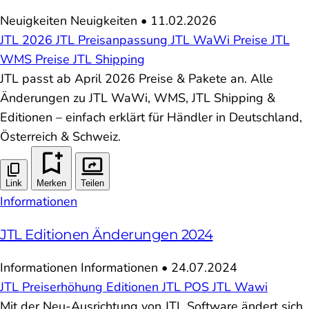
Neuigkeiten
Neuigkeiten
•
11.02.2026
JTL 2026
JTL Preisanpassung
JTL WaWi Preise
JTL
WMS Preise
JTL Shipping
JTL passt ab April 2026 Preise & Pakete an. Alle
Änderungen zu JTL WaWi, WMS, JTL Shipping &
Editionen – einfach erklärt für Händler in Deutschland,
Österreich & Schweiz.
Link
Merken
Teilen
Informationen
JTL Editionen Änderungen 2024
Informationen
Informationen
•
24.07.2024
JTL
Preiserhöhung
Editionen
JTL POS
JTL Wawi
Mit der Neu-Ausrichtung von JTL Software ändert sich