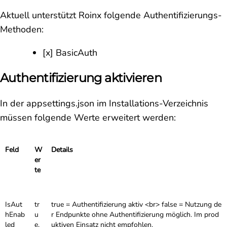
Aktuell unterstützt Roinx folgende Authentifizierungs-
Methoden:
[x] BasicAuth
Authentifizierung aktivieren
In der appsettings.json im Installations-Verzeichnis
müssen folgende Werte erweitert werden:
Feld
W
Details
er
te
IsAut
tr
true = Authentifizierung aktiv <br> false = Nutzung de
hEnab
u
r Endpunkte ohne Authentifizierung möglich. Im prod
led
e,
uktiven Einsatz nicht empfohlen.